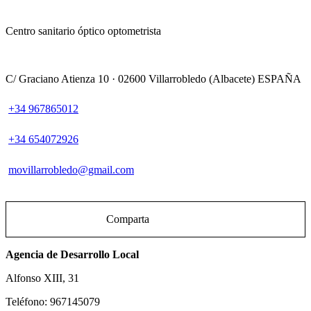
Centro sanitario óptico optometrista
C/ Graciano Atienza 10 ·
02600
Villarrobledo
(Albacete)
ESPAÑA
+34 967865012
+34 654072926
movillarrobledo@gmail.com
Leaflet
| ©
OpenStreetMap
+
Comparta
−
Agencia de Desarrollo Local
Alfonso XIII, 31
Teléfono: 967145079