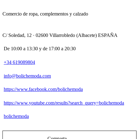
Comercio de ropa, complementos y calzado
C/ Soledad, 12 ·
02600
Villarrobledo
(Albacete)
ESPAÑA
De 10:00 a 13:30 y de 17:00 a 20:30
+34 619089804
info@bolichemoda.com
https://www.facebook.com/bolichemoda
https://www.youtube.com/results?search_query=bolichemoda
bolichemoda
Leaflet
| ©
OpenStreetMap
+
Comparta