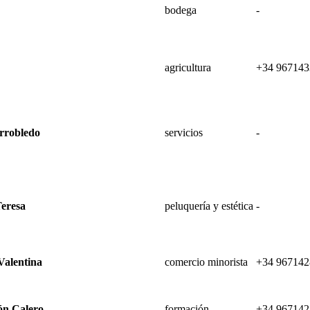
bodega
-
agricultura
+34 967143
arrobledo
servicios
-
Teresa
peluquería y estética
-
Valentina
comercio minorista
+34 967142
ón Calero
formación
+34 967142