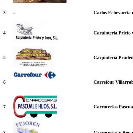
3
-
Carlos Echevarría
4
Carpintería Prieto 
5
Carpintería Pruden
6
Carrefour Villarro
7
Carrocerías Pascua
8
Carrocerías y Repa