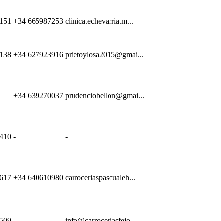
151
+34 665987253
clinica.echevarria.m...
138
+34 627923916
prietoylosa2015@gmai...
+34 639270037
prudenciobellon@gmai...
410
-
-
617
+34 640610980
carroceriaspascualeh...
509
-
info@carroceriasfejo...