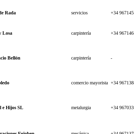
 de Rada
servicios
+34 967145
y Losa
carpintería
+34 967146
cio Bellón
carpintería
-
bledo
comercio mayorista
+34 967138
l e Hijos SL
metalurgia
+34 967033
raciones Fejoben
mecánica
+34 967137