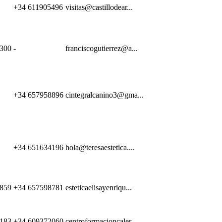
+34 611905496
visitas@castillodear...
300
-
franciscogutierrez@a...
+34 657958896
cintegralcanino3@gma...
+34 651634196
hola@teresaestetica....
859
+34 657598781
esteticaelisayenriqu...
183
+34 609372060
centroformacioncaler...