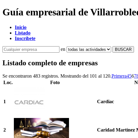
Guía empresarial de Villarroble
Inicio
Listado
Inscríbete
en
BUSCAR
Listado completo de empresas
Se encontraron 483 registros. Mostrando del 101 al 120.
Primera
4
5
6
7
+
Loc.
Foto
N
−
1
Cardiac
2
Caridad Martínez