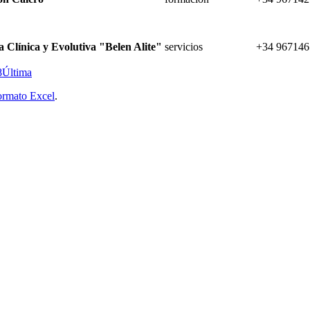
a Clínica y Evolutiva "Belen Alite"
servicios
+34 967146
8
Última
ormato Excel
.