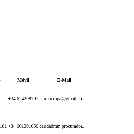
Leaflet
| ©
OpenStreetMap
o
Móvil
E-Mail
+34 624208797
cardiacropa@gmail.co...
181
+34 661301050
caridadmm.procurador...