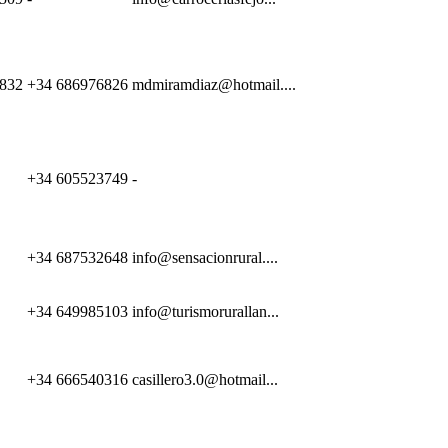
832
+34 686976826
mdmiramdiaz@hotmail....
+34 605523749
-
+34 687532648
info@sensacionrural....
+34 649985103
info@turismorurallan...
+34 666540316
casillero3.0@hotmail...